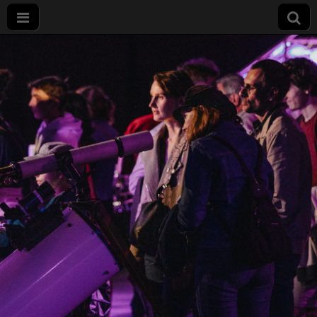
Nuit
européenne
des
chercheurs
à Dijon