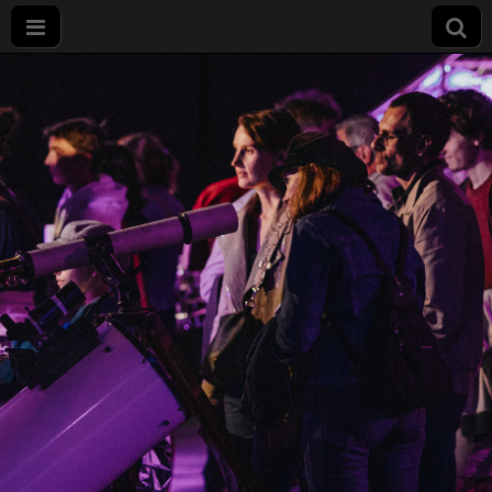
Nuit
européenne
des
chercheurs
à Dijon