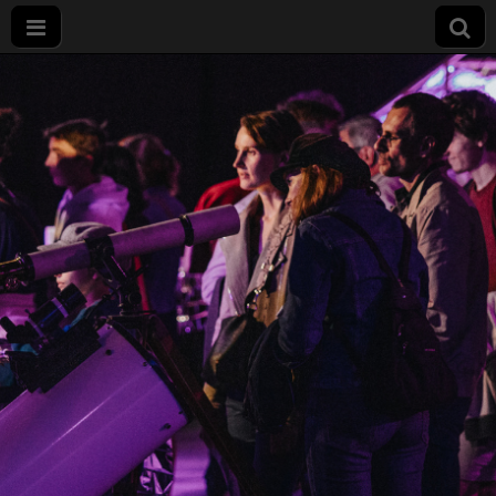
Nuit
européenne
des
chercheurs
à Dijon