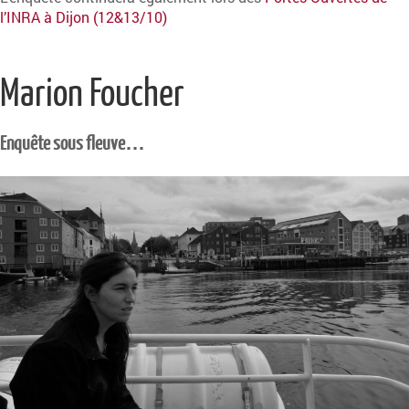
l’INRA à Dijon (12&13/10)
Marion Foucher
Enquête sous fleuve…