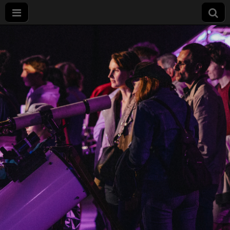
Nuit
européenne
des
chercheurs
à Dijon