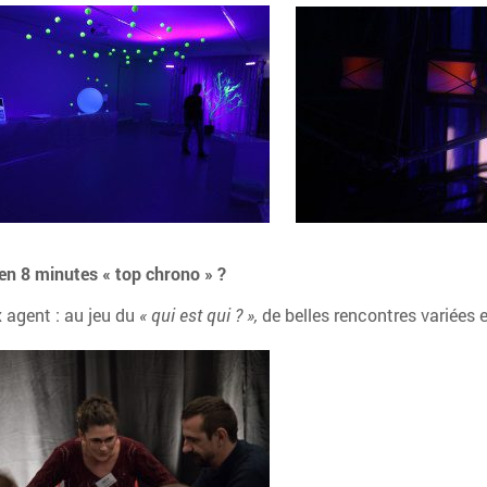
n 8 minutes « top chrono » ?
x agent : au jeu du
« qui est qui ? »,
de belles rencontres variées 