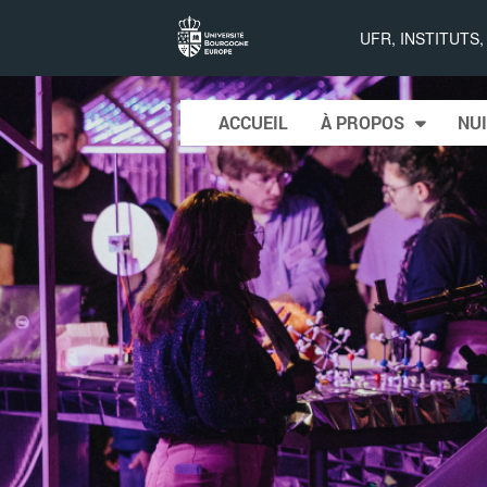
Nuit
UFR, INSTITUTS
européenne
Skip to content
ACCUEIL
À PROPOS
NUI
Main menu
des
chercheurs
à Dijon