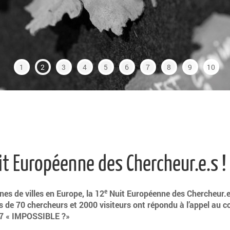
1
2
3
4
5
6
7
8
9
10
it Européenne des Chercheur.e.s !
e
es de villes en Europe, la 12
Nuit Européenne des Chercheur.e.
 de 70 chercheurs et 2000 visiteurs ont répondu à l’appel au c
017 « IMPOSSIBLE ?»