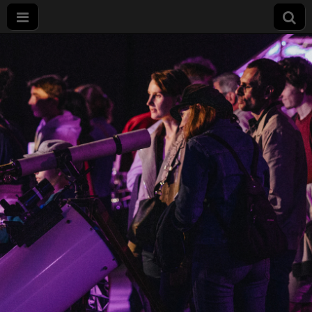
Nuit
européenne
des
chercheurs
à Dijon