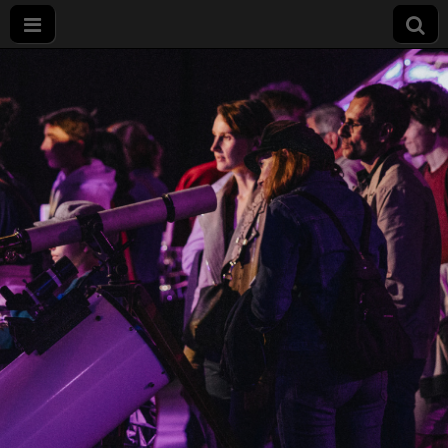
Nuit
européenne
des
chercheurs
à Dijon