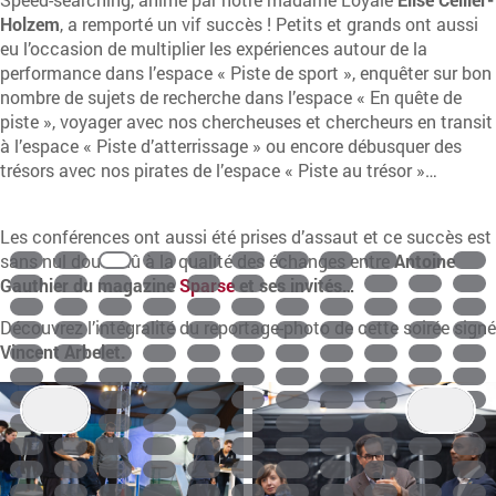
Holzem
, a remporté un vif succès ! Petits et grands ont aussi
eu l’occasion de multiplier les expériences autour de la
performance dans l’espace « Piste de sport », enquêter sur bon
nombre de sujets de recherche dans l’espace « En quête de
piste », voyager avec nos chercheuses et chercheurs en transit
à l’espace « Piste d’atterrissage » ou encore débusquer des
trésors avec nos pirates de l’espace « Piste au trésor »…
Les conférences ont aussi été prises d’assaut et ce succès est
sans nul doute dû à la qualité des échanges entre
Antoine
Gauthier du magazine
Sparse
et ses invités…
Découvrez l’intégralité du reportage-photo de cette soirée signé
Vincent Arbelet
.