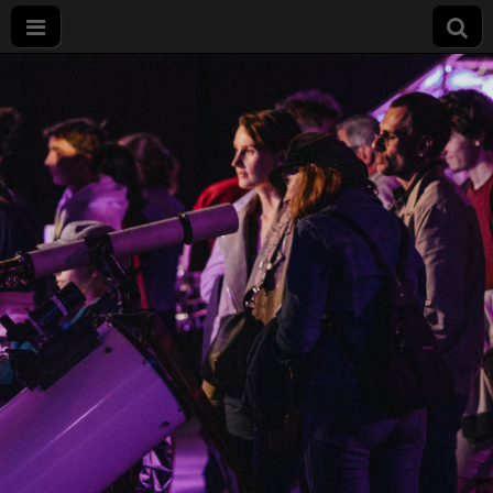
Nuit
européenne
des
chercheurs
à Dijon