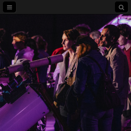
Nuit
européenne
des
chercheurs
à Dijon