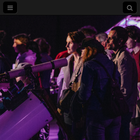
Nuit
européenne
des
chercheurs
à Dijon