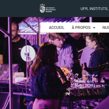
Nuit
UFR, INSTITUTS
européenne
Skip to content
ACCUEIL
À PROPOS
NUI
Main menu
des
chercheurs
à Dijon