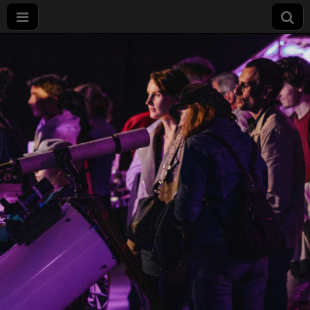
Nuit
européenne
des
chercheurs
à Dijon