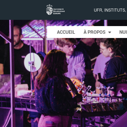
Nuit
UFR, INSTITUTS
européenne
Skip to content
ACCUEIL
À PROPOS
NUI
Main menu
des
chercheurs
à Dijon