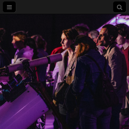
Nuit
européenne
des
chercheurs
à Dijon