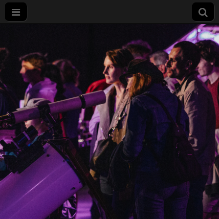
Nuit
européenne
des
chercheurs
à Dijon