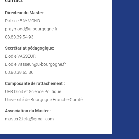
Directeur du Master:
Patrice RAYMOND
praymond@u-bourgogne.fr
03.80.39.54.93
Secrétariat pédagogique:
Élodie VASSEUR
Elodie.Vasseur@u-bourgogne.fr
03.80.39.53.86
Composante de rattachement :
UFR Droit et Science Politique
Université de Bourgogne Franche-Comté
Association du Master :
master2.fctg@gmail.com