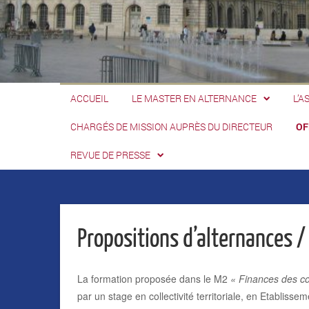
ACCUEIL
LE MASTER EN ALTERNANCE
L’A
CHARGÉS DE MISSION AUPRÈS DU DIRECTEUR
OF
REVUE DE PRESSE
Propositions d’alternances /
La formation proposée dans le M2
« Finances des col
par un stage en collectivité territoriale, en Etablisse