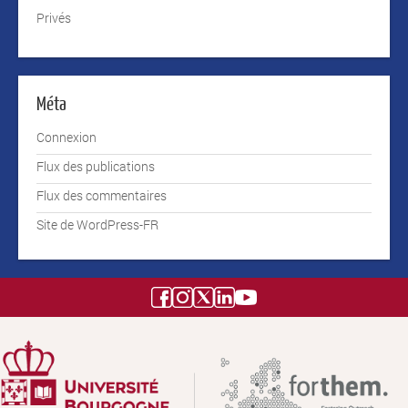
Privés
Méta
Connexion
Flux des publications
Flux des commentaires
Site de WordPress-FR