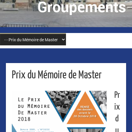
Groupements
Prix du Mémoire de Master
Pr
ix
d
u