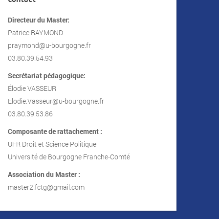
Directeur du Master:
Patrice RAYMOND
praymond@u-bourgogne.fr
03.80.39.54.93
Secrétariat pédagogique:
Élodie VASSEUR
Elodie.Vasseur@u-bourgogne.fr
03.80.39.53.86
Composante de rattachement :
UFR Droit et Science Politique
Université de Bourgogne Franche-Comté
Association du Master :
master2.fctg@gmail.com