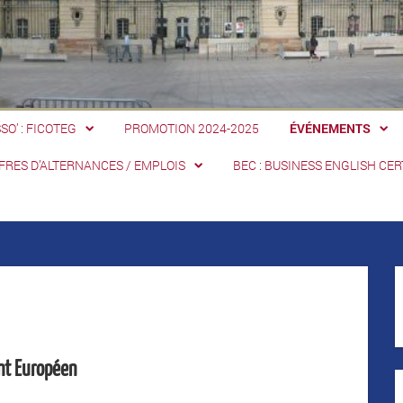
SSO’ : FICOTEG
PROMOTION 2024-2025
ÉVÉNEMENTS
FRES D’ALTERNANCES / EMPLOIS
BEC : BUSINESS ENGLISH CER
nt Européen