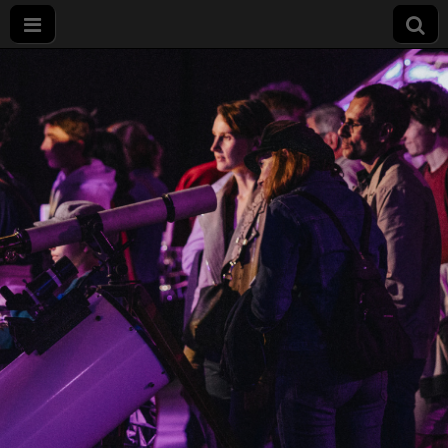
Nuit
européenne
des
chercheurs
à Dijon