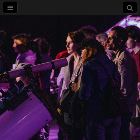
Nuit
européenne
des
chercheurs
à Dijon