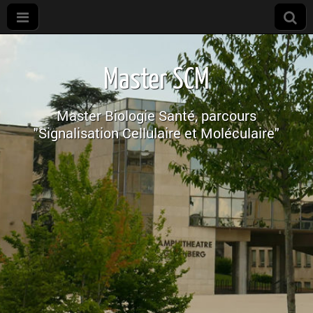
M2R
SCM
Master SCM
Master Biologie Santé, parcours
"Signalisation Cellulaire et Moléculaire"