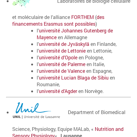
Laboratoires de biologie cellulaire
et moléculaire de l’alliance
FORTHEM
(
des
financements Erasmus sont possibles
)
l’
université Johannes Gutenberg de
Mayence
en Allemagne
l’
université de Jyväskylä
en Finlande,
l’
université de Lettonie
en Lettonie,
l’
université d’Opole
en Pologne,
l’
université de Palerme
en Italie,
l’
université de Valence
en Espagne,
l’
université Lucian Blaga de Sibiu
en
Roumanie,
l’
université d’Agder
en Norvège.
Department of Biomedical
Science, Physiology, Equipe MALab, «
Nutrition and
Sensory Physiology
« ,
Lausanne