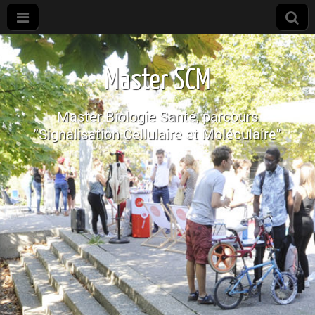
M2R
SCM
Master SCM
Master Biologie Santé, parcours
"Signalisation Cellulaire et Moléculaire"