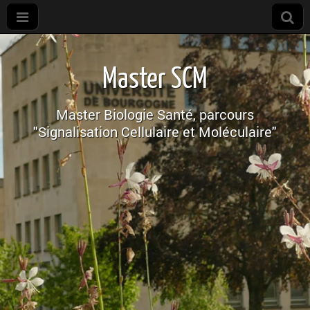
M2R
SCM
Master SCM
Master Biologie Santé, parcours
"Signalisation Cellulaire et Moléculaire"