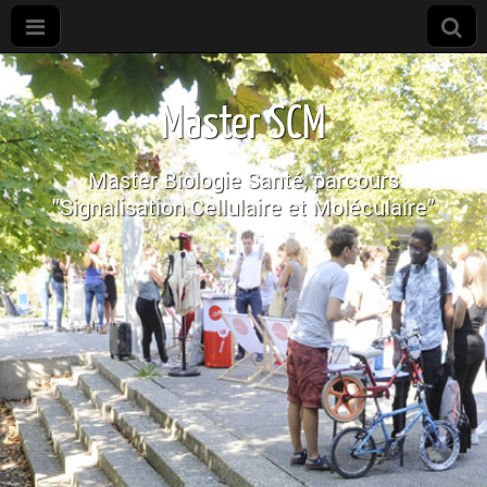
M2R
SCM
Master SCM
Master Biologie Santé, parcours
"Signalisation Cellulaire et Moléculaire"