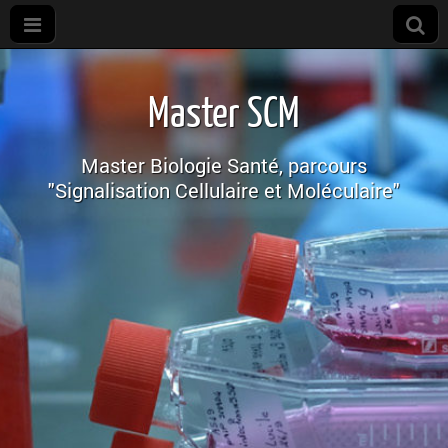
M2R
SCM
Master SCM
Master Biologie Santé, parcours
"Signalisation Cellulaire et Moléculaire"