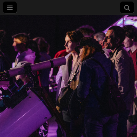
Nuit
européenne
des
chercheurs
à Dijon