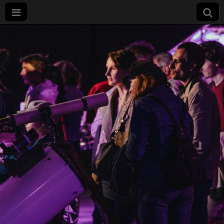
Nuit
européenne
des
chercheurs
à Dijon