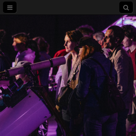
Nuit
européenne
des
chercheurs
à Dijon