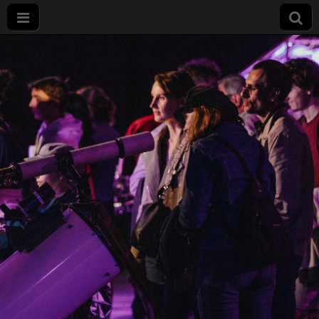
Nuit
européenne
des
chercheurs
à Dijon