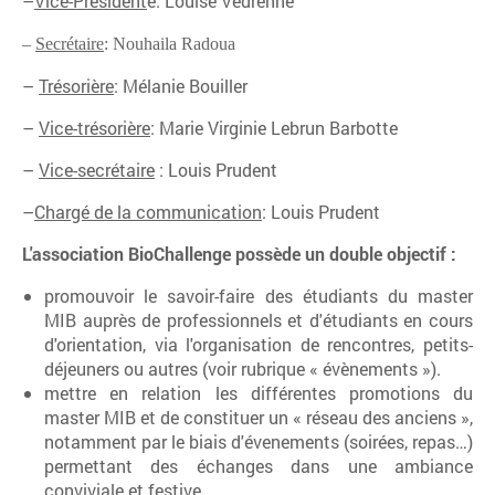
–
Vice-Président
e: Louise Vedrenne
–
Secrétaire
: Nouhaila Radoua
–
Trésorière
: Mélanie Bouiller
–
Vice-trésorière
: Marie Virginie Lebrun Barbotte
–
Vice-secrétaire
: Louis Prudent
–
Chargé de la communication
: Louis Prudent
L'association BioChallenge possède un double objectif :
promouvoir le savoir-faire des étudiants du master
MIB auprès de professionnels et d'étudiants en cours
d'orientation, via l'organisation de rencontres, petits-
déjeuners ou autres (voir rubrique « évènements »).
mettre en relation les différentes promotions du
master MIB et de constituer un « réseau des anciens »,
notamment par le biais d'évenements (soirées, repas…)
permettant des échanges dans une ambiance
conviviale et festive.