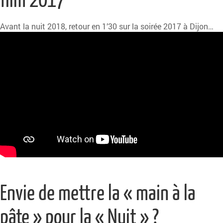
Avant la nuit 2018, retour en 1’30 sur la soirée 2017 à Dijon…
Envie de mettre la « main à la
pâte » pour la « Nuit » ?