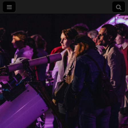
Nuit
européenne
des
chercheurs
à Dijon