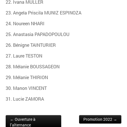
22. Ivana MULLER
23. Angela Priscila MUNIZ ESPINOZA
24. Noureen NHARI
25. Anastasia PAPADOPOULOU
26. Bénigne TAINTURIER
27. Laure TESTON
28. Mélanie BOUSSAGEON
29. Mélanie THIRION
30. Manon VINCENT
31. Lucie ZAMORA
← Ouverture à
Promotion 2022 →
Post navigation
l’alternance