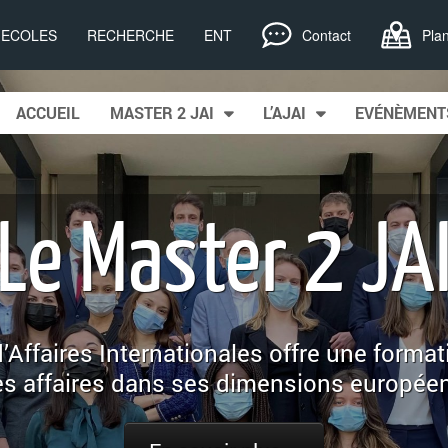
, ECOLES
RECHERCHE
ENT
Contact
Pla
ip to content
ACCUEIL
MASTER 2 JAI
L’AJAI
EVÉNÈMENT
in menu
Le Master 2 JA
es
’Affaires Internationales offre une forma
es affaires dans ses dimensions européenn