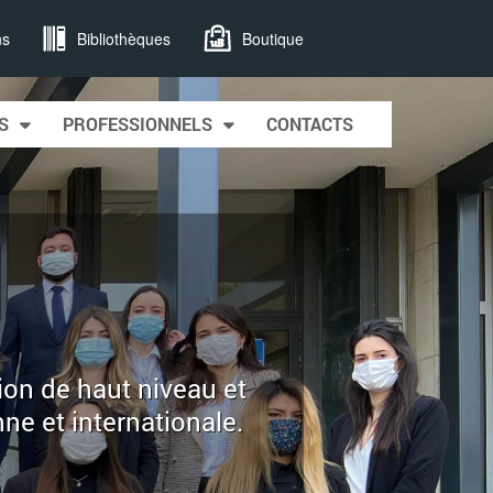
ns
Bibliothèques
Boutique
S
PROFESSIONNELS
CONTACTS
I
tion de haut niveau et
e et internationale.