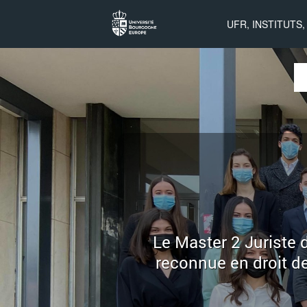
Association
UFR, INSTITUTS
des juristes
Sk
Ma
d'affaires
international
– uB Dijon
Le Master 2 Juriste d
reconnue en droit d