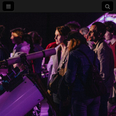
Nuit
européenne
des
chercheurs
à Dijon