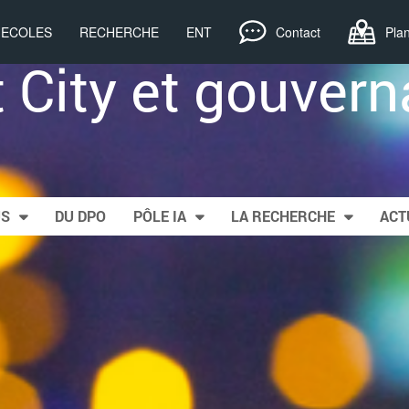
, ECOLES
RECHERCHE
ENT
Contact
Pla
 City et gouvern
US
DU DPO
PÔLE IA
LA RECHERCHE
ACT