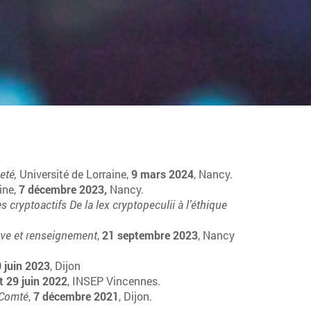
eté,
Université de Lorraine,
9 mars 2024
, Nancy.
aine,
7 décembre 2023,
Nancy.
s cryptoactifs De la
lex
cryptopeculii
à l’éthique
uve et renseignement
,
21 septembre 2023
, Nancy
 juin 2023
, Dijon
t 29 juin 2022
, INSEP Vincennes.
 Comté
,
7 décembre 2021
, Dijon.