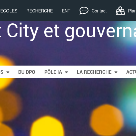
, ECOLES
RECHERCHE
ENT
Contact
Pla
 City et gouvern
US
DU DPO
PÔLE IA
LA RECHERCHE
ACT