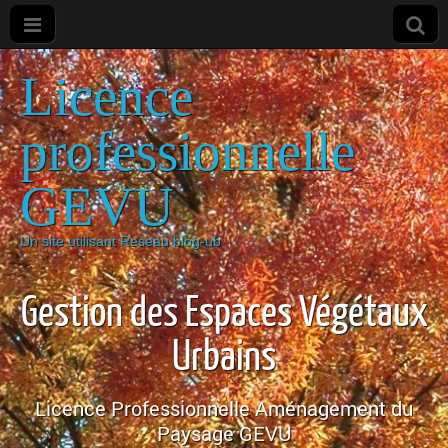
Licence
professionnelle
GEVU
Un site utilisant Reseau blog-ub
Gestion des Espaces Végétaux
Urbains
Licence Professionnelle Aménagement du
Paysage GEVU