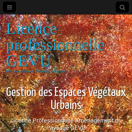
Licence
professionnelle
GEVU
Un site utilisant Reseau blog-ub
Gestion des Espaces Végétaux
Urbains
Licence Professionnelle Aménagement du
Paysage GEVU