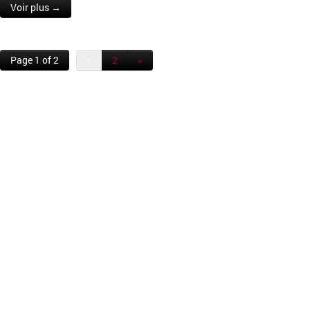
Voir plus →
Page 1 of 2
1
2
»