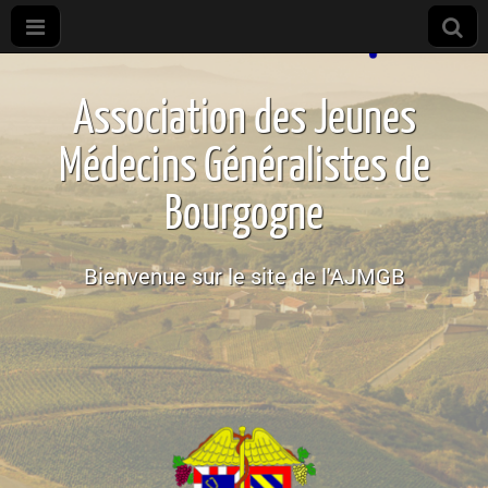
Association
des
Association des Jeunes
internes de
Médecins Généralistes de
médecine
Bourgogne
générale de
Bienvenue sur le site de l'AJMGB
Bourgogne