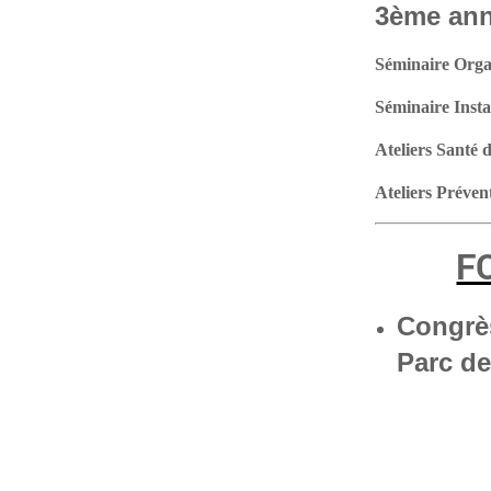
3ème an
Séminaire Organ
Séminaire Insta
Ateliers Santé 
Ateliers Préve
F
Congrès
Parc d