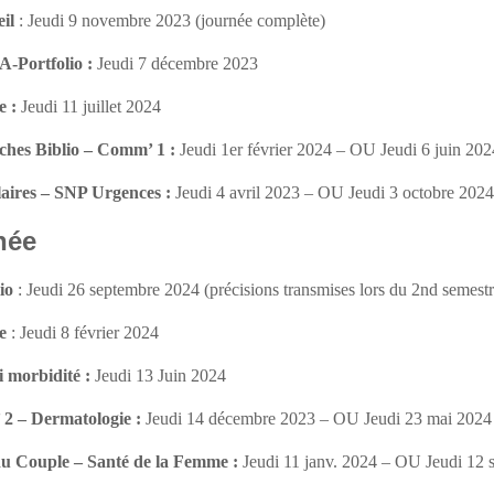
il
:
Jeudi 9 novembre 2023
(journée complète)
-Portfolio :
Jeudi 7 décembre 2023
se
:
Jeudi 11 juillet 2024
rches Biblio – Comm’ 1 :
Jeudi 1er février 2024
–
OU
Jeudi 6 juin 202
laires – SNP Urgences
:
Jeudi 4 avril 2023 –
OU
Jeudi 3 octobre 202
née
io
:
Jeudi 26 septembre 2024
(précisions transmises lors du 2nd semestr
e
:
Jeudi 8 février 2024
 morbidité :
Jeudi 13 Juin 2024
 2 – Dermatologie
:
Jeudi 14 décembre 2023
–
OU
Jeudi 23 mai 2024
 du Couple – Santé de la Femme
:
Jeudi 11 janv. 2024 –
OU
Jeudi 12 