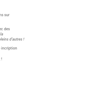
ns sur
ec des
 la
eins d’autres !
 incription
r
!