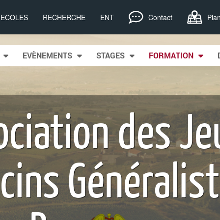
, ECOLES
RECHERCHE
ENT
Contact
Pla
EVÈNEMENTS
STAGES
FORMATION
ciation des J
cins Généralist