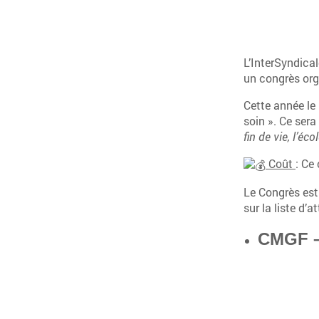
L’InterSyndica
un congrès orga
Cette année le
soin ». Ce ser
fin de vie, l’éc
Coût
:
Ce c
Le Congrès est
sur la liste d’a
CMGF – 