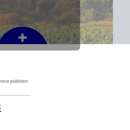
 nous publions
S