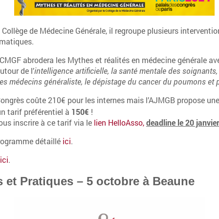
 Collège de Médecine Générale, il regroupe plusieurs interventio
ématiques.
 CMGF abrodera les Mythes et réalités en médecine générale av
utour de l’
intelligence artificielle, la santé mentale des soignants,
s médecins généraliste, le dépistage du cancer du poumons et pl
Congrès coûte 210€ pour les internes mais l’AJMGB propose une
 tarif préférentiel à
150€
!
s inscrire à ce tarif via le
lien HelloAsso,
deadline le 20 janvie
rogramme détaillé
ici
.
s
ici
.
 et Pratiques – 5 octobre à Beaune