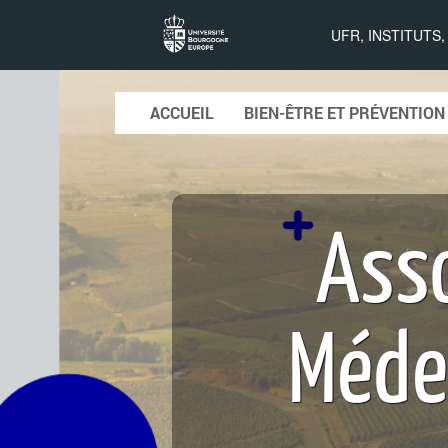
Association
UFR, INSTITUTS
des
Skip to content
ACCUEIL
BIEN-ÊTRE ET PRÉVENTION
Main menu
internes de
Asso
médecine
générale de
Méde
Bourgogne