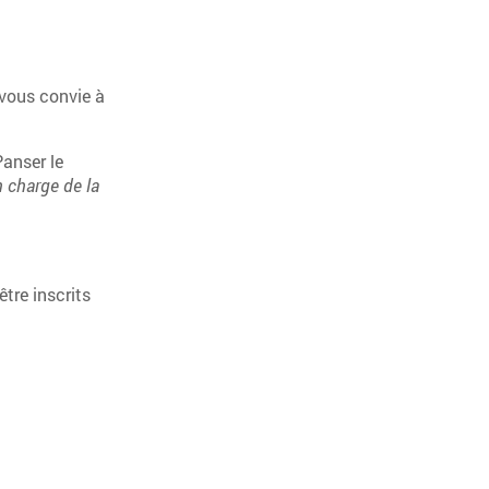
 vous convie à
Panser le
n charge de la
tre inscrits