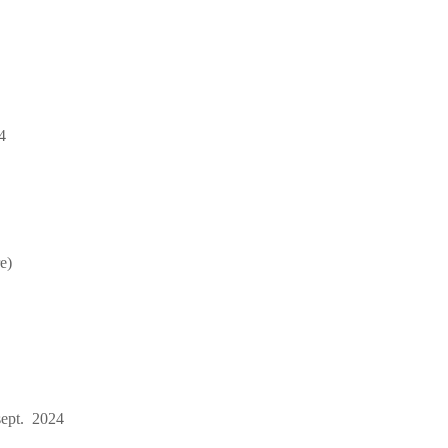
4
4
e)
sept. 2024