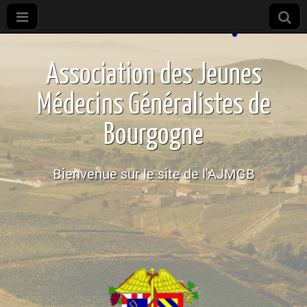
Association
des
Association des Jeunes
internes de
Médecins Généralistes de
médecine
Bourgogne
générale de
Bienvenue sur le site de l'AJMGB
Bourgogne