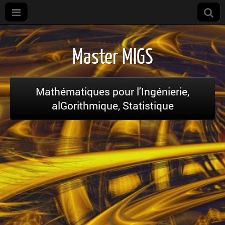
Master
mathématiques
Master MIGS
pour
l'informatique
Mathématiques pour l'Ingénierie,
alGorithmique, Statistique
graphique et
les statistiques
– Université
de Bourgogne