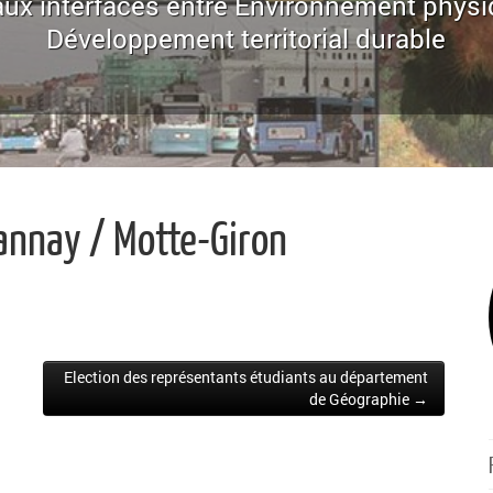
ux interfaces entre Environnement physi
Développement territorial durable
annay / Motte-Giron
Election des représentants étudiants au département
de Géographie →