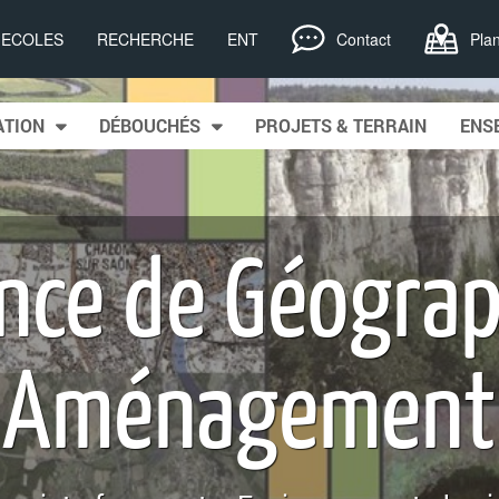
, ECOLES
RECHERCHE
ENT
Contact
Pla
tent
TION
DÉBOUCHÉS
PROJETS & TERRAIN
ENS
ence de Géograp
Aménagement