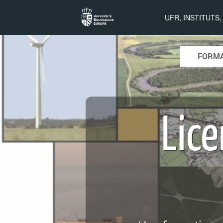
Licence de
UFR, INSTITUTS
géographie
Skip to con
FORMA
Main menu
Lic