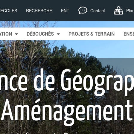
, ECOLES
RECHERCHE
ENT
Contact
Pla
tent
TION
DÉBOUCHÉS
PROJETS & TERRAIN
ENS
ence de Géograp
Aménagement