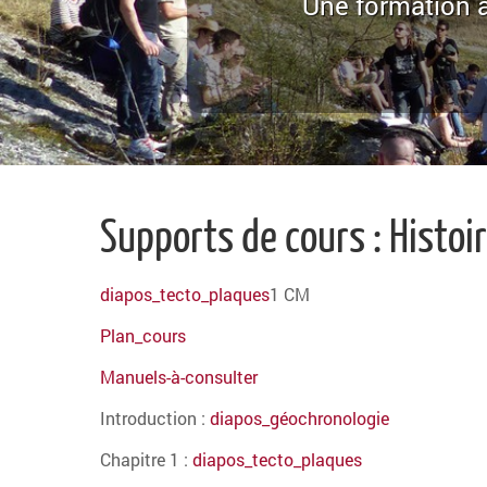
Une formation a
Supports de cours : Histoir
diapos_tecto_plaques
1 CM
Plan_cours
Manuels-à-consulter
Introduction :
diapos_géochronologie
Chapitre 1 :
diapos_tecto_plaques