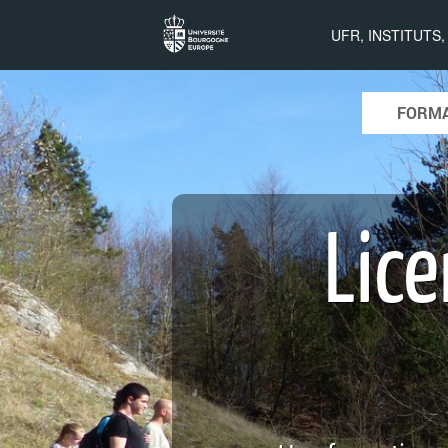
Licence de
UFR, INSTITUTS
géographie
Skip to con
FORMA
Main menu
Lic