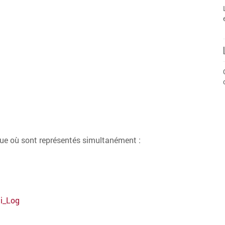
que où sont représentés simultanément :
.
i_Log