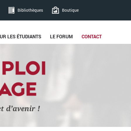
Bibliothèques
Boutique
UR LES ÉTUDIANTS
LE FORUM
CONTACT
Skip to
Main
content
menu