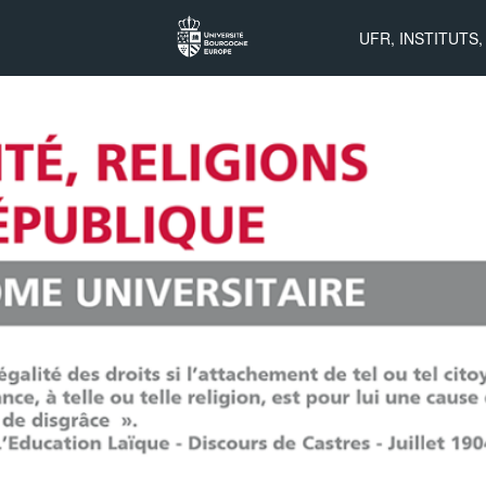
DU
UFR, INSTITUTS
Formation
Civile et
Civique