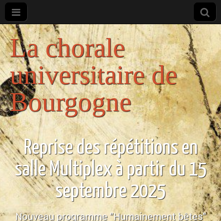
La chorale
universitaire de
Bourgogne
Reprise des répétitions en
salle Multiplex à partir du 15
septembre 2025
Nouveau programme "Humainement bêtes"