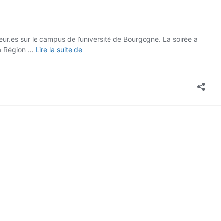
eur.es sur le campus de l’université de Bourgogne. La soirée a
Retour
la Région …
Lire la suite de
en
images
de
la
Nuit
2024